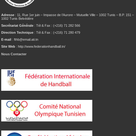
Adresse
: 11, Rue 1er juin – Impasse de l’Aurore – Mutuelle Ville – 1002 Tunis – B.P. 151 –
1002 Tunis Belvédère
Secrétariat Générale
: Tél & Fax : (+216) 71 282 566
Direction Technique
: Tél & Fax : (+216) 71 280 479
E-mail
: fthb@email.ati.tn
Site Web
: http://www.federationhandball.tn/
Nous Contacter