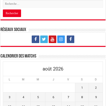
Réseaux sociaux
Calendrier des matchs
août 2026
L
M
M
J
V
S
D
1
2
3
4
5
6
7
8
9