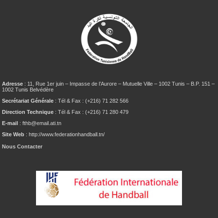
Adresse
: 11, Rue 1er juin – Impasse de l’Aurore – Mutuelle Ville – 1002 Tunis – B.P. 151 –
1002 Tunis Belvédère
Secrétariat Générale
: Tél & Fax : (+216) 71 282 566
Direction Technique
: Tél & Fax : (+216) 71 280 479
E-mail
: fthb@email.ati.tn
Site Web
: http://www.federationhandball.tn/
Nous Contacter