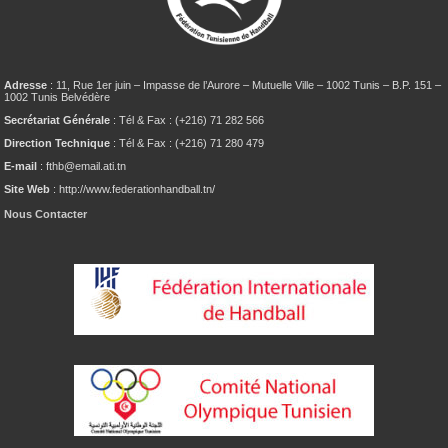
Adresse
: 11, Rue 1er juin – Impasse de l’Aurore – Mutuelle Ville – 1002 Tunis – B.P. 151 –
1002 Tunis Belvédère
Secrétariat Générale
: Tél & Fax : (+216) 71 282 566
Direction Technique
: Tél & Fax : (+216) 71 280 479
E-mail
: fthb@email.ati.tn
Site Web
: http://www.federationhandball.tn/
Nous Contacter