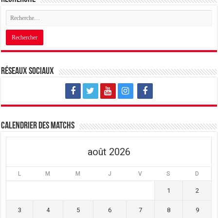
Réseaux sociaux
Calendrier des matchs
août 2026
L
M
M
J
V
S
D
1
2
3
4
5
6
7
8
9