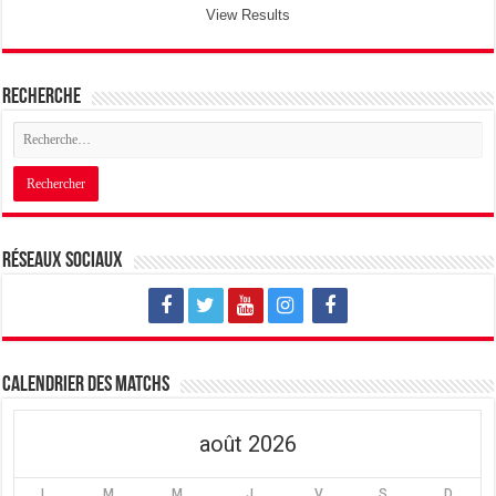
View Results
Recherche
Réseaux sociaux
Calendrier des matchs
août 2026
L
M
M
J
V
S
D