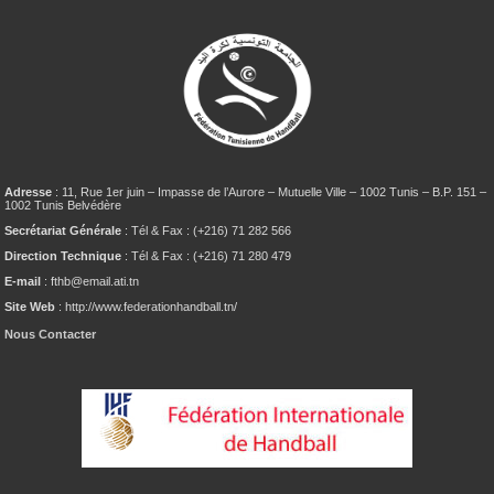
Adresse
: 11, Rue 1er juin – Impasse de l’Aurore – Mutuelle Ville – 1002 Tunis – B.P. 151 –
1002 Tunis Belvédère
Secrétariat Générale
: Tél & Fax : (+216) 71 282 566
Direction Technique
: Tél & Fax : (+216) 71 280 479
E-mail
: fthb@email.ati.tn
Site Web
: http://www.federationhandball.tn/
Nous Contacter