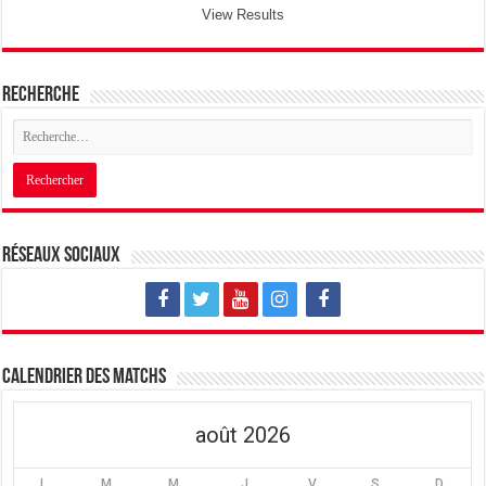
View Results
Recherche
Réseaux sociaux
Calendrier des matchs
août 2026
L
M
M
J
V
S
D