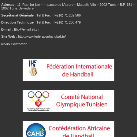
Adresse
: 11, Rue 1er juin – Impasse de l’Aurore – Mutuelle Ville – 1002 Tunis – B.P. 151 –
1002 Tunis Belvédère
Secrétariat Générale
: Tél & Fax : (+216) 71 282 566
Direction Technique
: Tél & Fax : (+216) 71 280 479
E-mail
: fthb@email.ati.tn
Site Web
: http://www.federationhandball.tn/
Nous Contacter