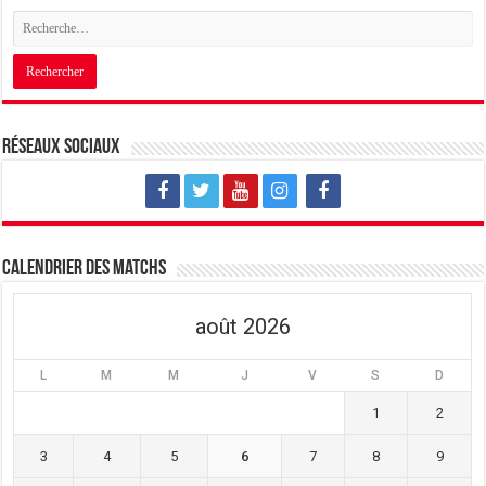
Réseaux sociaux
Calendrier des matchs
août 2026
L
M
M
J
V
S
D
1
2
3
4
5
6
7
8
9