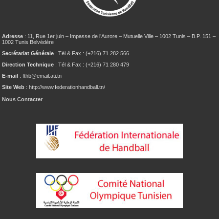
Adresse
: 11, Rue 1er juin – Impasse de l’Aurore – Mutuelle Ville – 1002 Tunis – B.P. 151 –
1002 Tunis Belvédère
Secrétariat Générale
: Tél & Fax : (+216) 71 282 566
Direction Technique
: Tél & Fax : (+216) 71 280 479
E-mail
: fthb@email.ati.tn
Site Web
: http://www.federationhandball.tn/
Nous Contacter