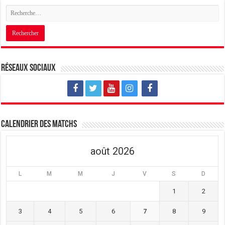
Réseaux sociaux
Calendrier des matchs
août 2026
L
M
M
J
V
S
D
1
2
3
4
5
6
7
8
9