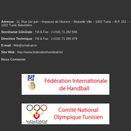
Adresse
: 11, Rue 1er juin – Impasse de l’Aurore – Mutuelle Ville – 1002 Tunis – B.P. 151 –
1002 Tunis Belvédère
Secrétariat Générale
: Tél & Fax : (+216) 71 282 566
Direction Technique
: Tél & Fax : (+216) 71 280 479
E-mail
: fthb@email.ati.tn
Site Web
: http://www.federationhandball.tn/
Nous Contacter