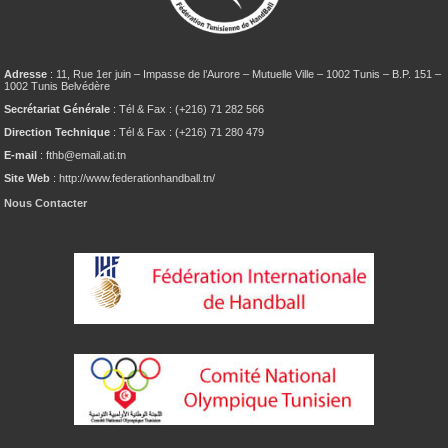
Adresse
: 11, Rue 1er juin – Impasse de l’Aurore – Mutuelle Ville – 1002 Tunis – B.P. 151 –
1002 Tunis Belvédère
Secrétariat Générale
: Tél & Fax : (+216) 71 282 566
Direction Technique
: Tél & Fax : (+216) 71 280 479
E-mail
: fthb@email.ati.tn
Site Web
: http://www.federationhandball.tn/
Nous Contacter