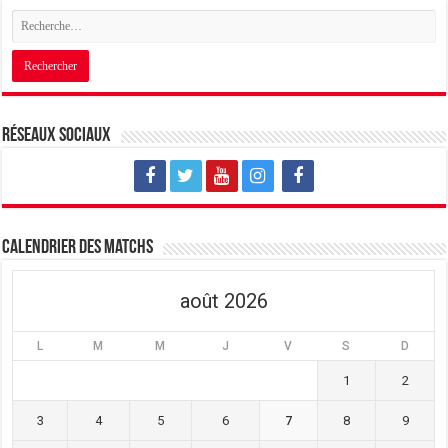
Réseaux sociaux
Calendrier des matchs
août 2026
L
M
M
J
V
S
D
1
2
3
4
5
6
7
8
9