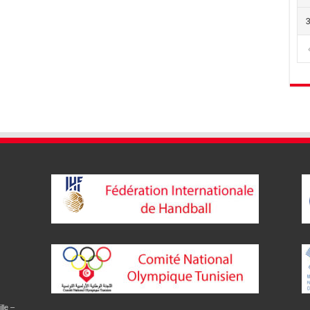
lle –