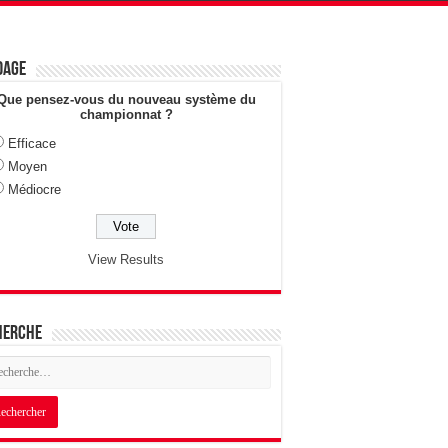
dage
Que pensez-vous du nouveau système du
championnat ?
Efficace
Moyen
Médiocre
View Results
herche