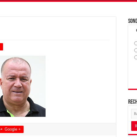
Son
+
Rec
Google +