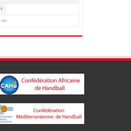
31
« Avr