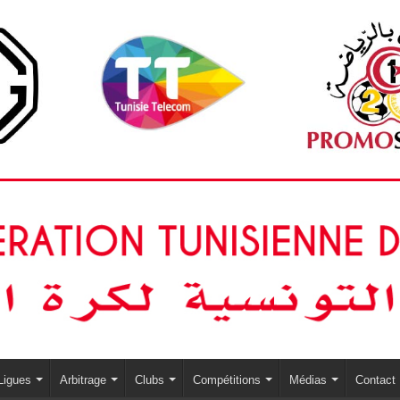
Ligues
Arbitrage
Clubs
Compétitions
Médias
Contact