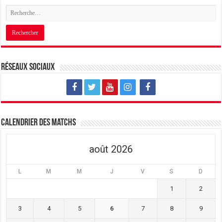
Réseaux sociaux
Calendrier des matchs
août 2026
L
M
M
J
V
S
D
1
2
3
4
5
6
7
8
9