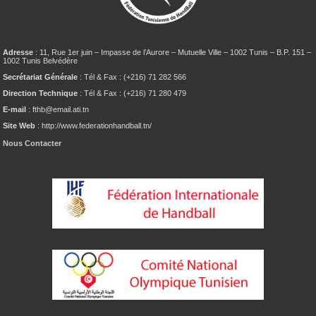
Adresse
: 11, Rue 1er juin – Impasse de l’Aurore – Mutuelle Ville – 1002 Tunis – B.P. 151 –
1002 Tunis Belvédère
Secrétariat Générale
: Tél & Fax : (+216) 71 282 566
Direction Technique
: Tél & Fax : (+216) 71 280 479
E-mail
: fthb@email.ati.tn
Site Web
: http://www.federationhandball.tn/
Nous Contacter