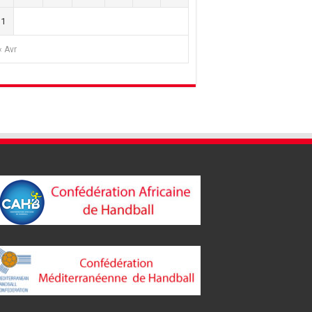
31
« Avr