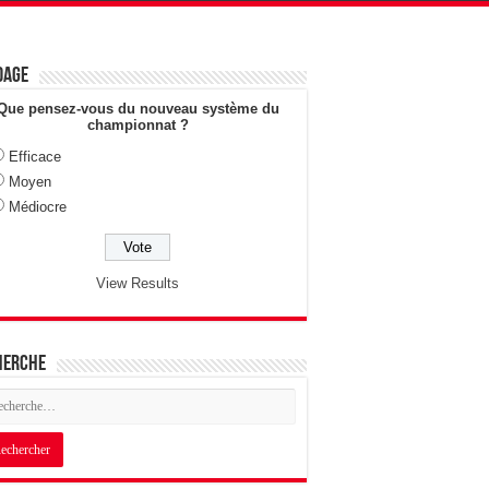
dage
Que pensez-vous du nouveau système du
championnat ?
Efficace
Moyen
Médiocre
View Results
herche