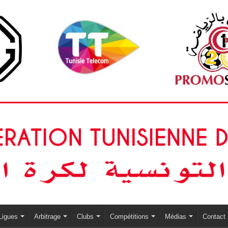
Ligues
Arbitrage
Clubs
Compétitions
Médias
Contact