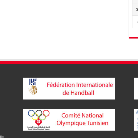
lle –