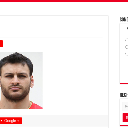
Son
+
Rec
Google +