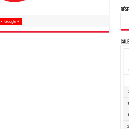
Rés
Google +
Cale