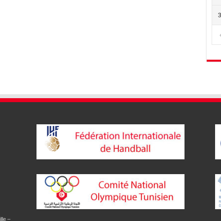
lle –