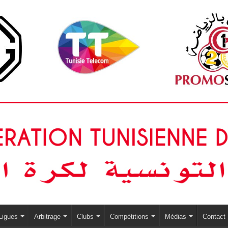
Ligues
Arbitrage
Clubs
Compétitions
Médias
Contact