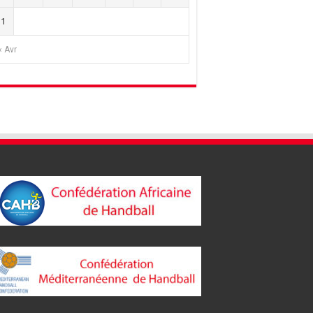
31
« Avr