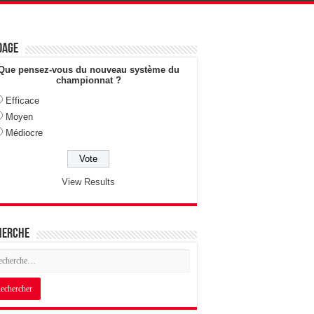
dage
Que pensez-vous du nouveau système du
championnat ?
Efficace
Moyen
Médiocre
View Results
herche