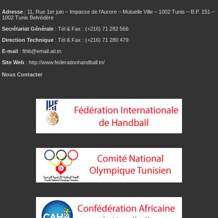
Adresse
: 11, Rue 1er juin – Impasse de l’Aurore – Mutuelle Ville – 1002 Tunis – B.P. 151 –
1002 Tunis Belvédère
Secrétariat Générale
: Tél & Fax : (+216) 71 282 566
Direction Technique
: Tél & Fax : (+216) 71 280 479
E-mail
: fthb@email.ati.tn
Site Web
: http://www.federationhandball.tn/
Nous Contacter