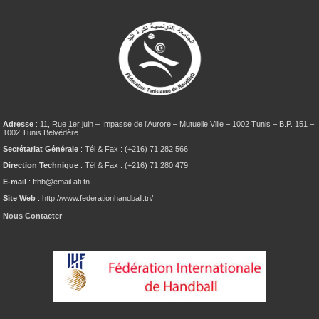
Adresse
: 11, Rue 1er juin – Impasse de l’Aurore – Mutuelle Ville – 1002 Tunis – B.P. 151 –
1002 Tunis Belvédère
Secrétariat Générale
: Tél & Fax : (+216) 71 282 566
Direction Technique
: Tél & Fax : (+216) 71 280 479
E-mail
: fthb@email.ati.tn
Site Web
: http://www.federationhandball.tn/
Nous Contacter