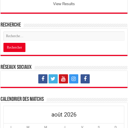
View Results
Recherche
Réseaux sociaux
Calendrier des matchs
août 2026
L
M
M
J
V
S
D