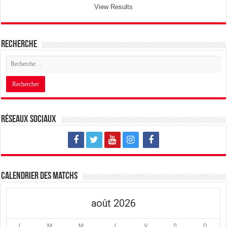
View Results
Recherche
Réseaux sociaux
Calendrier des matchs
août 2026
L
M
M
J
V
S
D