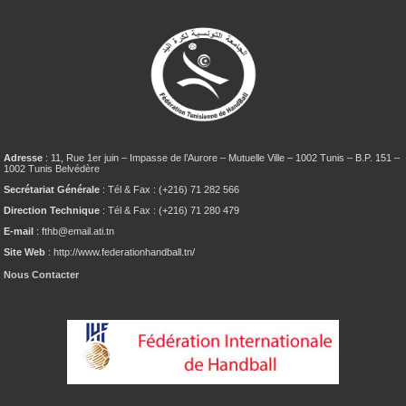
Adresse
: 11, Rue 1er juin – Impasse de l’Aurore – Mutuelle Ville – 1002 Tunis – B.P. 151 –
1002 Tunis Belvédère
Secrétariat Générale
: Tél & Fax : (+216) 71 282 566
Direction Technique
: Tél & Fax : (+216) 71 280 479
E-mail
: fthb@email.ati.tn
Site Web
: http://www.federationhandball.tn/
Nous Contacter