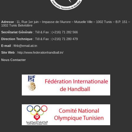
Adresse
: 11, Rue 1er juin – Impasse de l’Aurore – Mutuelle Ville – 1002 Tunis – B.P. 151 –
1002 Tunis Belvédère
Secrétariat Générale
: Tél & Fax : (+216) 71 282 566
Direction Technique
: Tél & Fax : (+216) 71 280 479
E-mail
: fthb@email.ati.tn
Site Web
: http://www.federationhandball.tn/
Nous Contacter