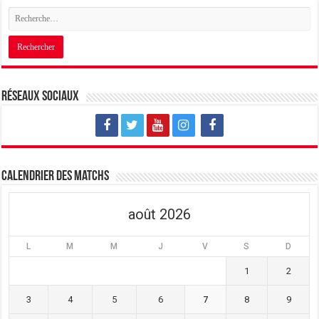
Réseaux sociaux
Calendrier des matchs
août 2026
L
M
M
J
V
S
D
1
2
3
4
5
6
7
8
9