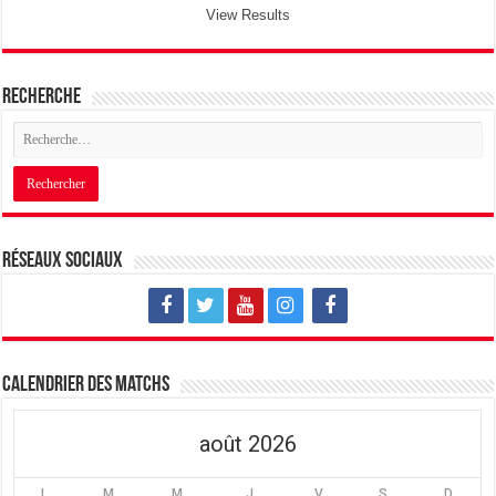
View Results
Recherche
Réseaux sociaux
Calendrier des matchs
août 2026
L
M
M
J
V
S
D