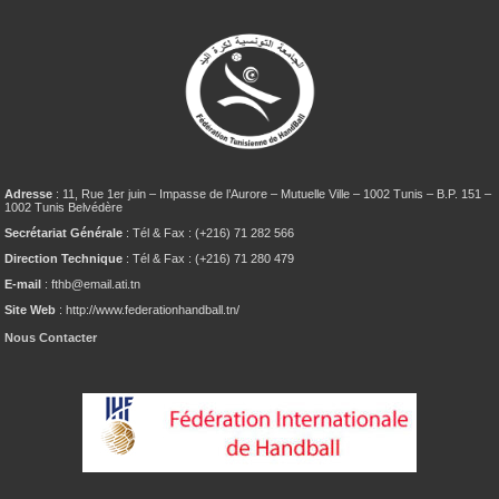
Adresse
: 11, Rue 1er juin – Impasse de l’Aurore – Mutuelle Ville – 1002 Tunis – B.P. 151 –
1002 Tunis Belvédère
Secrétariat Générale
: Tél & Fax : (+216) 71 282 566
Direction Technique
: Tél & Fax : (+216) 71 280 479
E-mail
: fthb@email.ati.tn
Site Web
: http://www.federationhandball.tn/
Nous Contacter