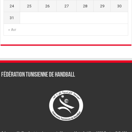
24
25
26
27
28
29
30
31
« Avr
Fédération tunisienne de Handball