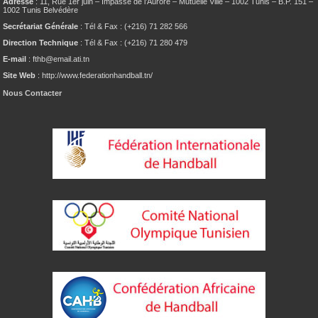
Adresse
: 11, Rue 1er juin – Impasse de l’Aurore – Mutuelle Ville – 1002 Tunis – B.P. 151 –
1002 Tunis Belvédère
Secrétariat Générale
: Tél & Fax : (+216) 71 282 566
Direction Technique
: Tél & Fax : (+216) 71 280 479
E-mail
: fthb@email.ati.tn
Site Web
: http://www.federationhandball.tn/
Nous Contacter