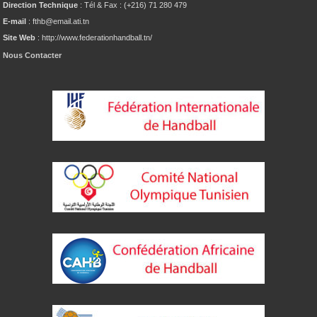
Direction Technique
: Tél & Fax : (+216) 71 280 479
E-mail
: fthb@email.ati.tn
Site Web
: http://www.federationhandball.tn/
Nous Contacter