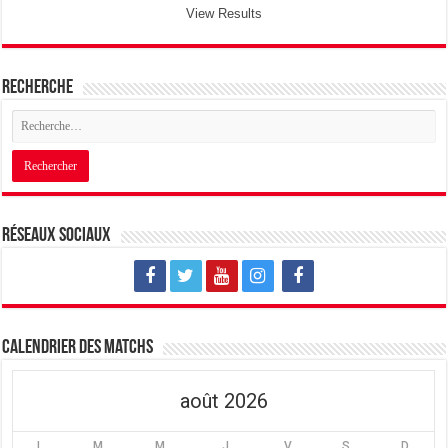
View Results
Recherche
Réseaux sociaux
Calendrier des matchs
août 2026
L
M
M
J
V
S
D