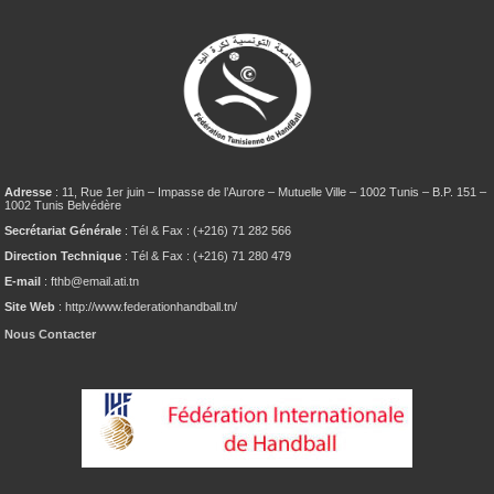
Adresse
: 11, Rue 1er juin – Impasse de l’Aurore – Mutuelle Ville – 1002 Tunis – B.P. 151 –
1002 Tunis Belvédère
Secrétariat Générale
: Tél & Fax : (+216) 71 282 566
Direction Technique
: Tél & Fax : (+216) 71 280 479
E-mail
: fthb@email.ati.tn
Site Web
: http://www.federationhandball.tn/
Nous Contacter