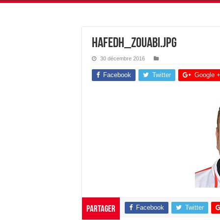
hafedh_zouabi.jpg
30 décembre 2016
Facebook
Twitter
Google 
Facebook
Twitter
Partager