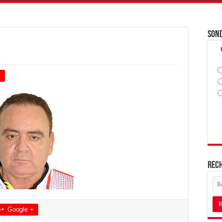
Son
+
Rec
Google +