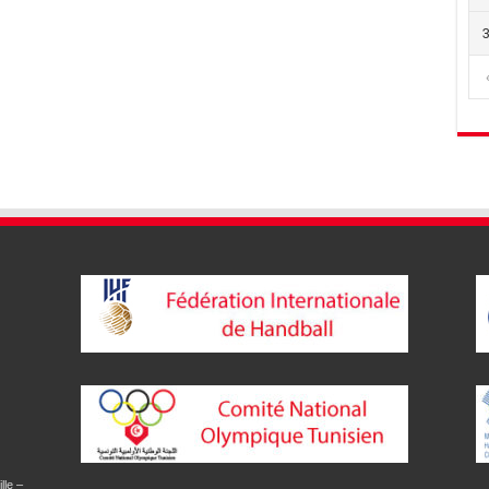
lle –