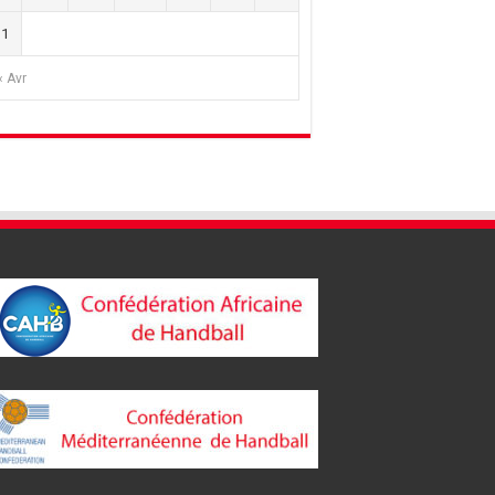
31
« Avr