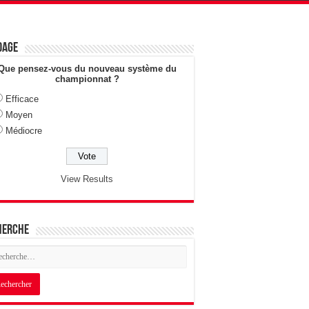
dage
Que pensez-vous du nouveau système du
championnat ?
Efficace
Moyen
Médiocre
View Results
herche