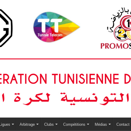
Ligues
Arbitrage
Clubs
Compétitions
Médias
Contact