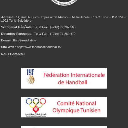
Adresse
: 11, Rue 1er juin – Impasse de l’Aurore – Mutuelle Ville – 1002 Tunis – B.P. 151 –
1002 Tunis Belvédère
Secrétariat Générale
: Tél & Fax : (+216) 71 282 566
Direction Technique
: Tél & Fax : (+216) 71 280 479
E-mail
: fthb@email.ati.tn
Site Web
: http://www.federationhandball.tn/
Nous Contacter