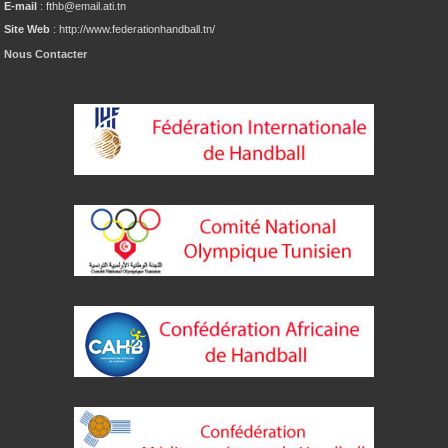
E-mail
: fthb@email.ati.tn
Site Web
: http://www.federationhandball.tn/
Nous Contacter