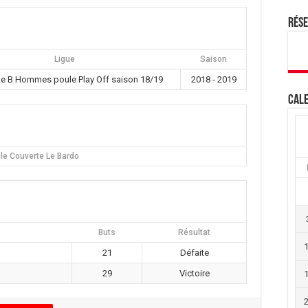
Rés
Ligue
Saison
le B Hommes poule Play Off saison 18/19
2018 - 2019
Cale
lle Couverte Le Bardo
Buts
Résultat
21
Défaite
29
Victoire