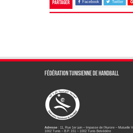
Facebook
Twitter
Partager
Fédération tunisienne de Handball
Adresse
: 11, Rue 1er juin – Impasse de l’Aurore – Mutuelle Vi
1002 Tunis – B.P. 151 – 1002 Tunis Belvédère