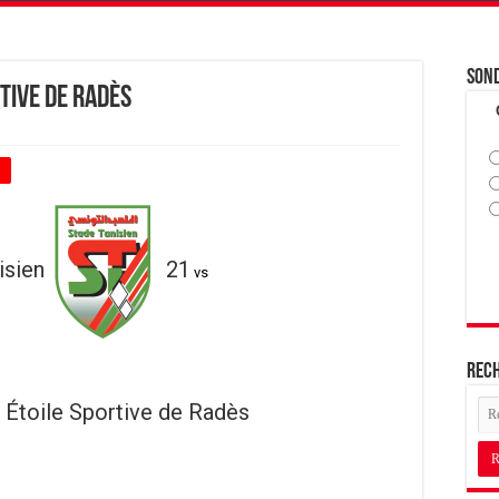
Son
rtive de Radès
+
isien
21
vs
Rec
Étoile Sportive de Radès