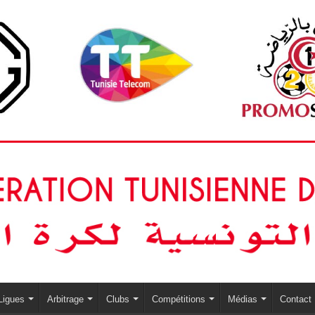
Ligues
Arbitrage
Clubs
Compétitions
Médias
Contact