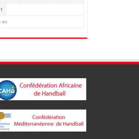
31
« Avr