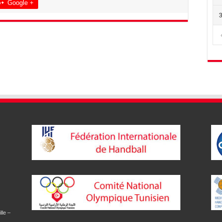
Google +
lle –