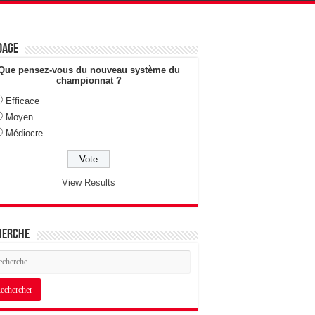
dage
Que pensez-vous du nouveau système du
championnat ?
Efficace
Moyen
Médiocre
View Results
herche