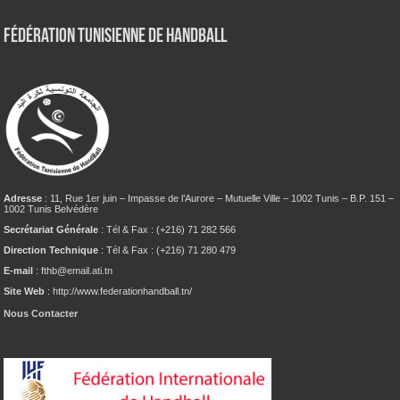
Fédération tunisienne de Handball
Adresse
: 11, Rue 1er juin – Impasse de l’Aurore – Mutuelle Ville – 1002 Tunis – B.P. 151 –
1002 Tunis Belvédère
Secrétariat Générale
: Tél & Fax : (+216) 71 282 566
Direction Technique
: Tél & Fax : (+216) 71 280 479
E-mail
: fthb@email.ati.tn
Site Web
: http://www.federationhandball.tn/
Nous Contacter