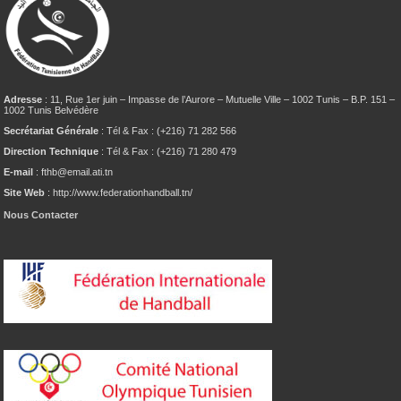
Adresse
: 11, Rue 1er juin – Impasse de l’Aurore – Mutuelle Ville – 1002 Tunis – B.P. 151 –
1002 Tunis Belvédère
Secrétariat Générale
: Tél & Fax : (+216) 71 282 566
Direction Technique
: Tél & Fax : (+216) 71 280 479
E-mail
: fthb@email.ati.tn
Site Web
: http://www.federationhandball.tn/
Nous Contacter