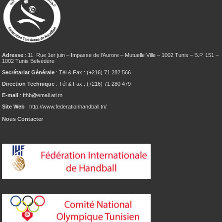
Adresse
: 11, Rue 1er juin – Impasse de l’Aurore – Mutuelle Ville – 1002 Tunis – B.P. 151 –
1002 Tunis Belvédère
Secrétariat Générale
: Tél & Fax : (+216) 71 282 566
Direction Technique
: Tél & Fax : (+216) 71 280 479
E-mail
: fthb@email.ati.tn
Site Web
: http://www.federationhandball.tn/
Nous Contacter