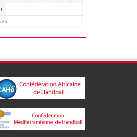
31
« Avr