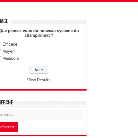
dage
Que pensez-vous du nouveau système du
championnat ?
Efficace
Moyen
Médiocre
View Results
herche