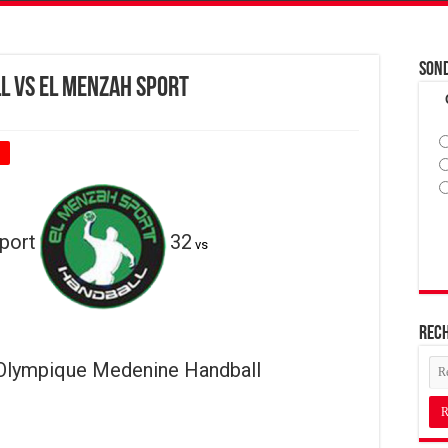
Son
l vs El Menzah Sport
+
port
32
vs
Rec
Olympique Medenine Handball