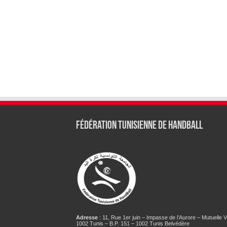
Fédération tunisienne de Handball
Adresse
: 11, Rue 1er juin – Impasse de l’Aurore – Mutuelle Vi
1002 Tunis – B.P. 151 – 1002 Tunis Belvédère