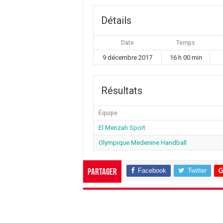
Détails
Date
Temps
9 décembre 2017
16 h 00 min
Résultats
Équipe
El Menzah Sport
Olympique Medenine Handball
Facebook
Twitter
Partager