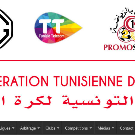
Ligues
Arbitrage
Clubs
Compétitions
Médias
Contact