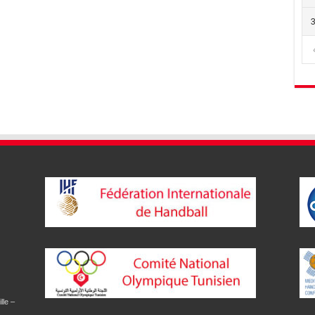
lle –