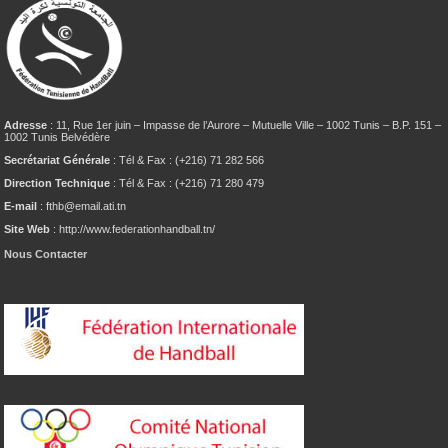
Adresse
: 11, Rue 1er juin – Impasse de l’Aurore – Mutuelle Ville – 1002 Tunis – B.P. 151 –
1002 Tunis Belvédère
Secrétariat Générale
: Tél & Fax : (+216) 71 282 566
Direction Technique
: Tél & Fax : (+216) 71 280 479
E-mail
: fthb@email.ati.tn
Site Web
: http://www.federationhandball.tn/
Nous Contacter