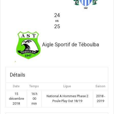
24
vs
25
Aigle Sportif de Téboulba
Détails
Date
Temps
Ligue
Saison
15
16 h
National A Hommes Phase 2
2018 -
décembre
00
Poule Play Out 18/19
2019
2018
min