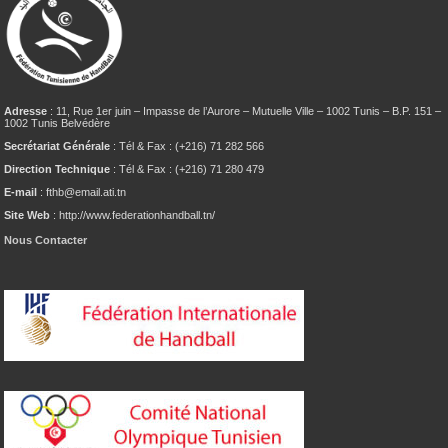
Adresse
: 11, Rue 1er juin – Impasse de l’Aurore – Mutuelle Ville – 1002 Tunis – B.P. 151 –
1002 Tunis Belvédère
Secrétariat Générale
: Tél & Fax : (+216) 71 282 566
Direction Technique
: Tél & Fax : (+216) 71 280 479
E-mail
: fthb@email.ati.tn
Site Web
: http://www.federationhandball.tn/
Nous Contacter