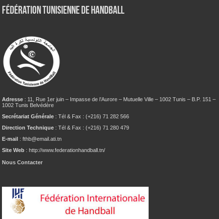
Fédération tunisienne de Handball
Adresse
: 11, Rue 1er juin – Impasse de l’Aurore – Mutuelle Ville – 1002 Tunis – B.P. 151 –
1002 Tunis Belvédère
Secrétariat Générale
: Tél & Fax : (+216) 71 282 566
Direction Technique
: Tél & Fax : (+216) 71 280 479
E-mail
: fthb@email.ati.tn
Site Web
: http://www.federationhandball.tn/
Nous Contacter