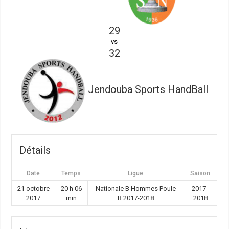
29
vs
32
Jendouba Sports HandBall
Détails
Date
Temps
Ligue
Saison
21 octobre
20 h 06
Nationale B Hommes Poule
2017 -
2017
min
B 2017-2018
2018