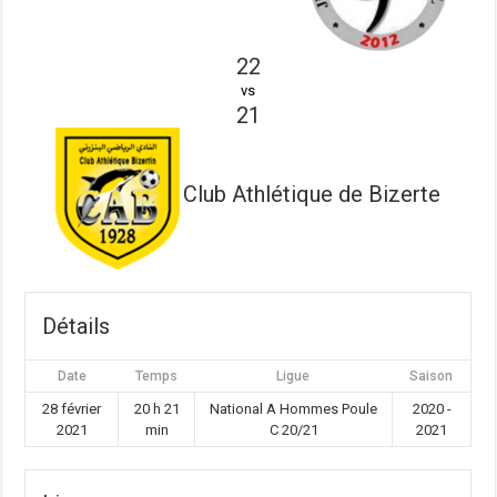
22
vs
21
Club Athlétique de Bizerte
Détails
Date
Temps
Ligue
Saison
28 février
20 h 21
National A Hommes Poule
2020 -
2021
min
C 20/21
2021