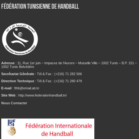
Fédération tunisienne de Handball
Adresse
: 11, Rue 1er juin – Impasse de l’Aurore – Mutuelle Ville – 1002 Tunis – B.P. 151 –
1002 Tunis Belvédère
Secrétariat Générale
: Tél & Fax : (+216) 71 282 566
Direction Technique
: Tél & Fax : (+216) 71 280 479
E-mail
: fthb@email.ati.tn
Site Web
: http://www.federationhandball.tn/
Nous Contacter