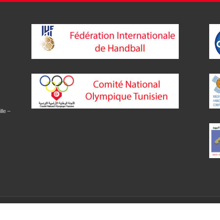
lle –
red by :
Perfexina