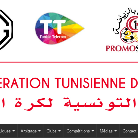
Ligues
Arbitrage
Clubs
Compétitions
Médias
Contact