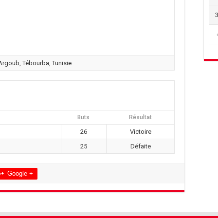
Argoub, Tébourba, Tunisie
Buts
Résultat
26
Victoire
25
Défaite
Google +