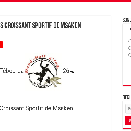
Son
s Croissant Sportif de Msaken
+
 Tébourba
26
vs
Rec
Croissant Sportif de Msaken