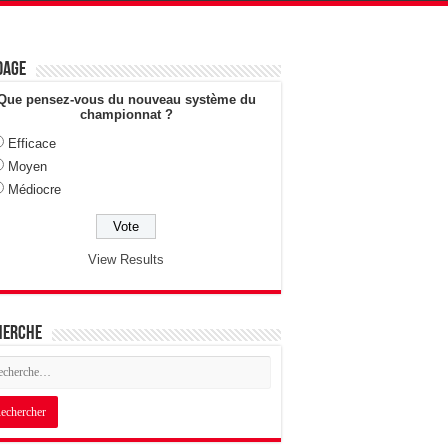
dage
Que pensez-vous du nouveau système du
championnat ?
Efficace
Moyen
Médiocre
View Results
herche