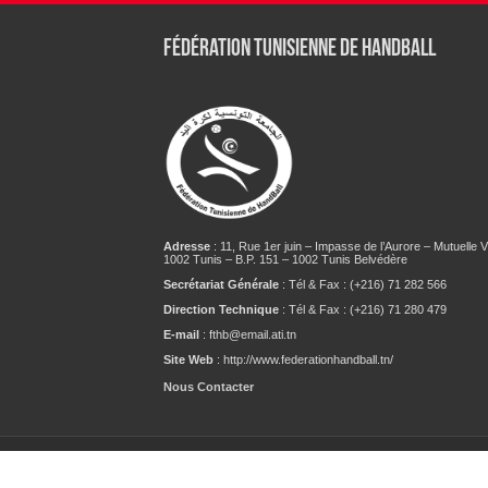
Fédération tunisienne de Handball
Adresse
: 11, Rue 1er juin – Impasse de l’Aurore – Mutuelle Vi
1002 Tunis – B.P. 151 – 1002 Tunis Belvédère
Secrétariat Générale
: Tél & Fax : (+216) 71 282 566
Direction Technique
: Tél & Fax : (+216) 71 280 479
E-mail
: fthb@email.ati.tn
Site Web
: http://www.federationhandball.tn/
Nous Contacter
© 2021 Fédération Tunisienne de Handball. Pow