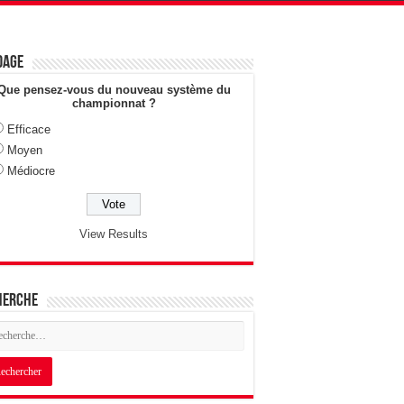
dage
Que pensez-vous du nouveau système du
championnat ?
Efficace
Moyen
Médiocre
View Results
herche