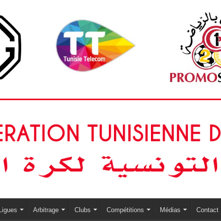
Ligues
Arbitrage
Clubs
Compétitions
Médias
Contact