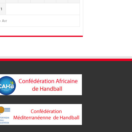
31
« Avr