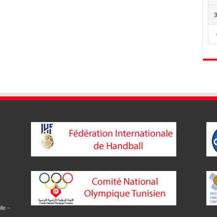
lle –