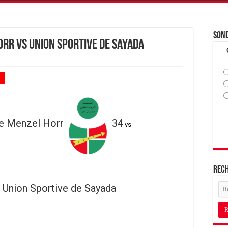
Son
orr vs Union Sportive de Sayada
+
de Menzel Horr
34
vs
Rec
Union Sportive de Sayada