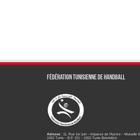
Fédération tunisienne de Handball
Adresse
: 11, Rue 1er juin – Impasse de l’Aurore – Mutuelle Vi
1002 Tunis – B.P. 151 – 1002 Tunis Belvédère