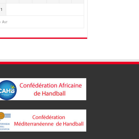
31
« Avr