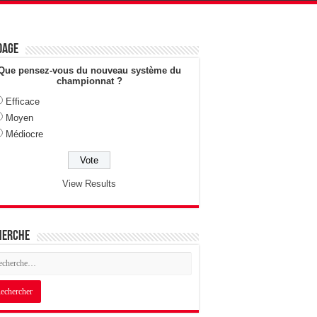
dage
Que pensez-vous du nouveau système du
championnat ?
Efficace
Moyen
Médiocre
View Results
herche