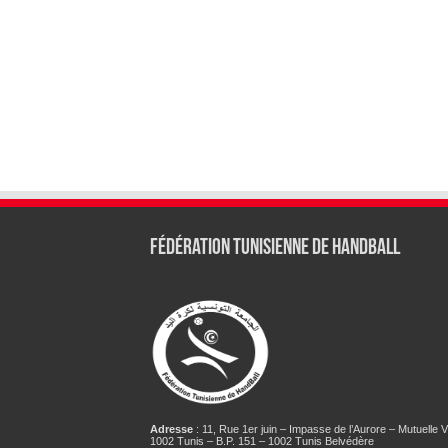
Fédération tunisienne de Handball
Adresse
: 11, Rue 1er juin – Impasse de l’Aurore – Mutuelle Vi
1002 Tunis – B.P. 151 – 1002 Tunis Belvédère