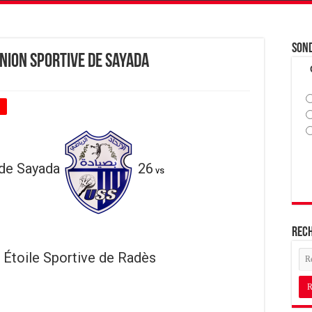
Son
Union Sportive de Sayada
+
 de Sayada
26
vs
Rec
Étoile Sportive de Radès