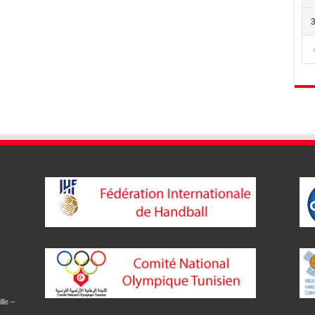
lle –