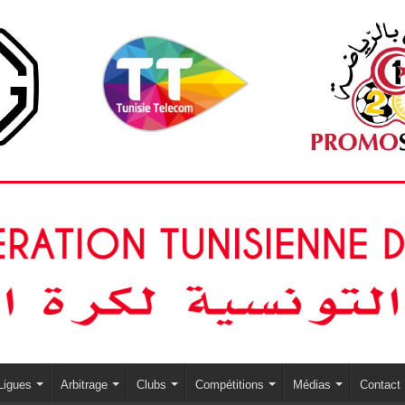
Ligues
Arbitrage
Clubs
Compétitions
Médias
Contact