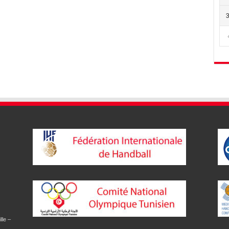
lle –