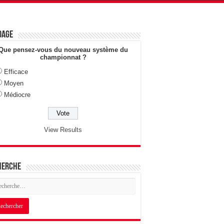
dage
Que pensez-vous du nouveau système du
championnat ?
Efficace
Moyen
Médiocre
View Results
herche