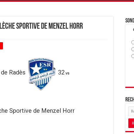
Son
Flèche Sportive de Menzel Horr
+
e de Radès
32
vs
Rec
che Sportive de Menzel Horr