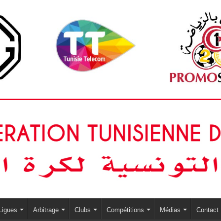
Ligues
Arbitrage
Clubs
Compétitions
Médias
Contact