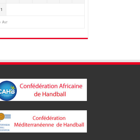
31
« Avr