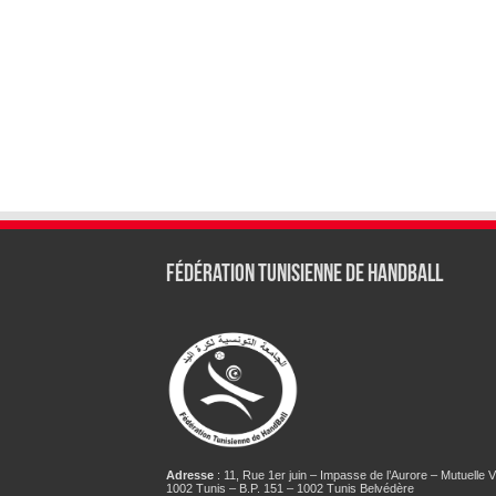
Fédération tunisienne de Handball
Adresse
: 11, Rue 1er juin – Impasse de l’Aurore – Mutuelle Vi
1002 Tunis – B.P. 151 – 1002 Tunis Belvédère