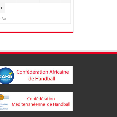
31
« Avr