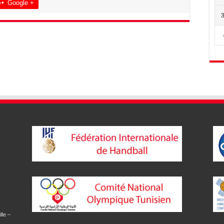
Google +
lle –