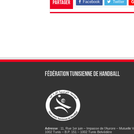
Facebook
Twitter
Partager
Fédération tunisienne de Handball
Adresse
: 11, Rue 1er juin – Impasse de l’Aurore – Mutuelle Vi
1002 Tunis – B.P. 151 – 1002 Tunis Belvédère