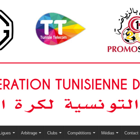
Ligues
Arbitrage
Clubs
Compétitions
Médias
Contact