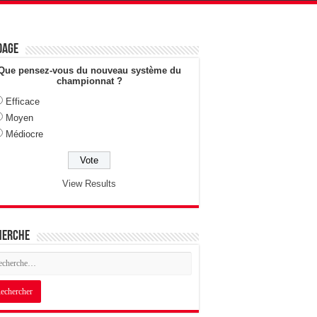
dage
Que pensez-vous du nouveau système du
championnat ?
Efficace
Moyen
Médiocre
View Results
herche