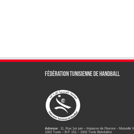
Fédération tunisienne de Handball
Adresse
: 11, Rue 1er juin – Impasse de l’Aurore – Mutuelle Vi
1002 Tunis – B.P. 151 – 1002 Tunis Belvédère