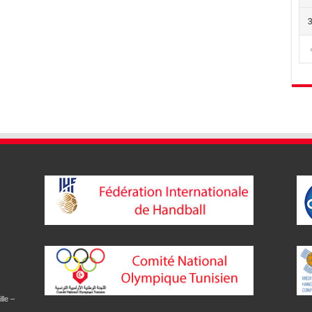
lle –