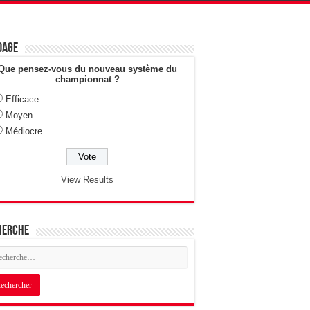
dage
Que pensez-vous du nouveau système du
championnat ?
Efficace
Moyen
Médiocre
View Results
herche