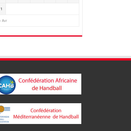
31
« Avr