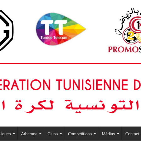
Ligues
Arbitrage
Clubs
Compétitions
Médias
Contact