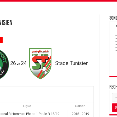
Son
nisien
+
26
24
Stade Tunisien
vs
Rec
Ligue
Saison
tional B Hommes Phase 1 Poule B 18/19
2018 - 2019