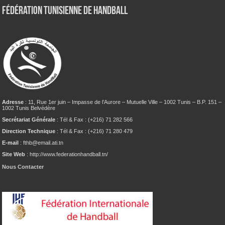
Fédération tunisienne de Handball
Adresse
: 11, Rue 1er juin – Impasse de l’Aurore – Mutuelle Ville – 1002 Tunis – B.P. 151 –
1002 Tunis Belvédère
Secrétariat Générale
: Tél & Fax : (+216) 71 282 566
Direction Technique
: Tél & Fax : (+216) 71 280 479
E-mail
: fthb@email.ati.tn
Site Web
: http://www.federationhandball.tn/
Nous Contacter