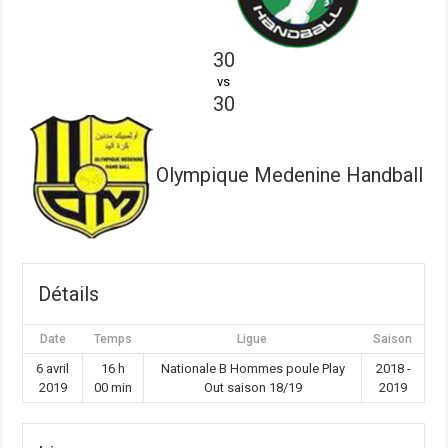
30
vs
30
Olympique Medenine Handball
Détails
Date
Temps
Ligue
Saison
6 avril
16 h
Nationale B Hommes poule Play
2018 -
2019
00 min
Out saison 18/19
2019