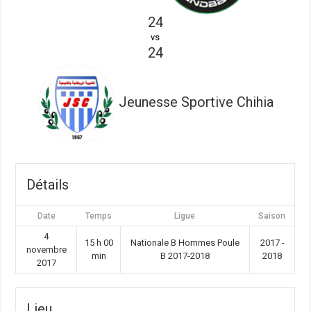
24
vs
24
Jeunesse Sportive Chihia
Détails
Date
Temps
Ligue
Saison
4
15 h 00
Nationale B Hommes Poule
2017 -
novembre
min
B 2017-2018
2018
2017
Lieu