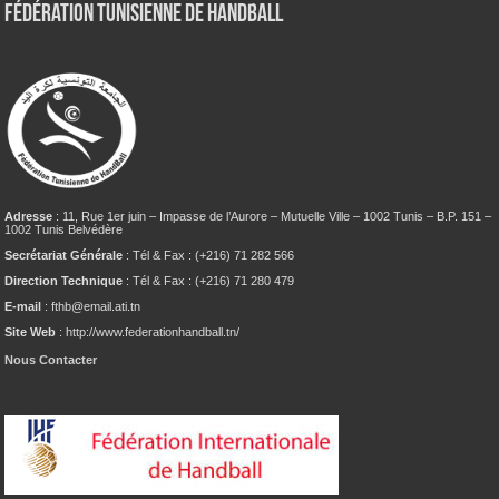
Fédération tunisienne de Handball
Adresse
: 11, Rue 1er juin – Impasse de l’Aurore – Mutuelle Ville – 1002 Tunis – B.P. 151 –
1002 Tunis Belvédère
Secrétariat Générale
: Tél & Fax : (+216) 71 282 566
Direction Technique
: Tél & Fax : (+216) 71 280 479
E-mail
: fthb@email.ati.tn
Site Web
: http://www.federationhandball.tn/
Nous Contacter