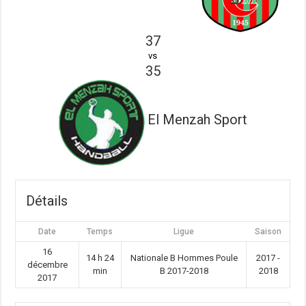
37
vs
35
El Menzah Sport
Détails
Date
Temps
Ligue
Saison
16
14 h 24
Nationale B Hommes Poule
2017 -
décembre
min
B 2017-2018
2018
2017