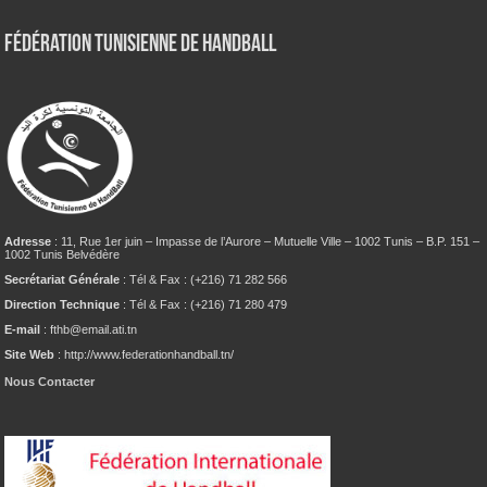
Fédération tunisienne de Handball
Adresse
: 11, Rue 1er juin – Impasse de l’Aurore – Mutuelle Ville – 1002 Tunis – B.P. 151 –
1002 Tunis Belvédère
Secrétariat Générale
: Tél & Fax : (+216) 71 282 566
Direction Technique
: Tél & Fax : (+216) 71 280 479
E-mail
: fthb@email.ati.tn
Site Web
: http://www.federationhandball.tn/
Nous Contacter