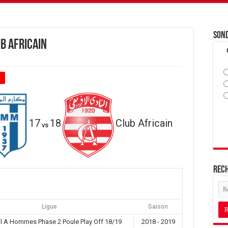
Son
b Africain
+
17
18
Club Africain
vs
Rec
Ligue
Saison
l A Hommes Phase 2 Poule Play Off 18/19
2018 - 2019