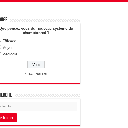
dage
Que pensez-vous du nouveau système du
championnat ?
Efficace
Moyen
Médiocre
View Results
herche