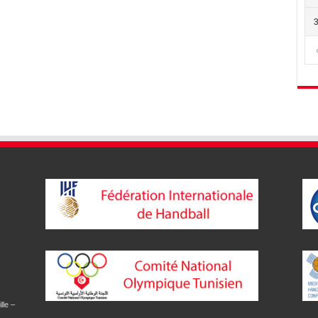
lle –