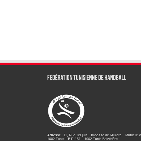
Fédération tunisienne de Handball
Adresse
: 11, Rue 1er juin – Impasse de l’Aurore – Mutuelle Vi
1002 Tunis – B.P. 151 – 1002 Tunis Belvédère