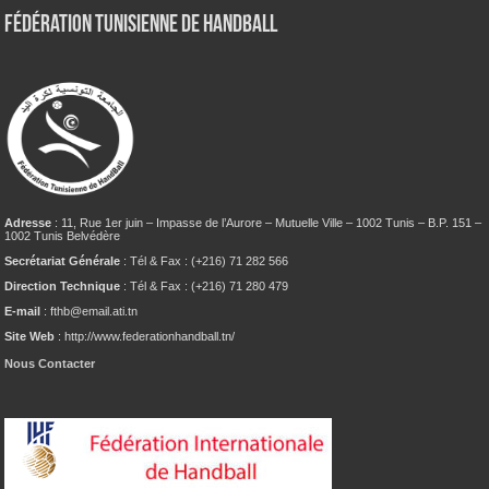
Fédération tunisienne de Handball
Adresse
: 11, Rue 1er juin – Impasse de l’Aurore – Mutuelle Ville – 1002 Tunis – B.P. 151 –
1002 Tunis Belvédère
Secrétariat Générale
: Tél & Fax : (+216) 71 282 566
Direction Technique
: Tél & Fax : (+216) 71 280 479
E-mail
: fthb@email.ati.tn
Site Web
: http://www.federationhandball.tn/
Nous Contacter