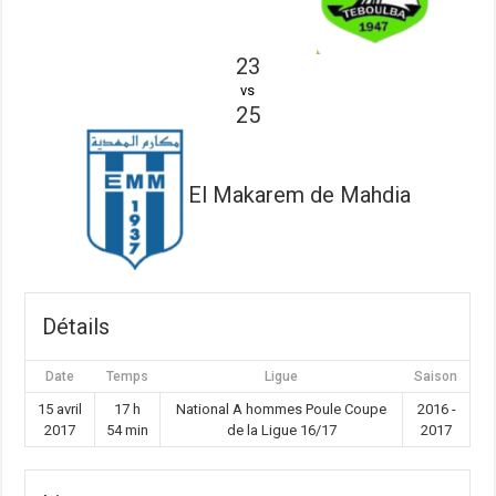
23
vs
25
El Makarem de Mahdia
Détails
Date
Temps
Ligue
Saison
15 avril
17 h
National A hommes Poule Coupe
2016 -
2017
54 min
de la Ligue 16/17
2017