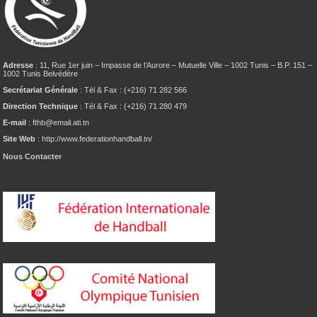
Adresse
: 11, Rue 1er juin – Impasse de l’Aurore – Mutuelle Ville – 1002 Tunis – B.P. 151 –
1002 Tunis Belvédère
Secrétariat Générale
: Tél & Fax : (+216) 71 282 566
Direction Technique
: Tél & Fax : (+216) 71 280 479
E-mail
: fthb@email.ati.tn
Site Web
: http://www.federationhandball.tn/
Nous Contacter