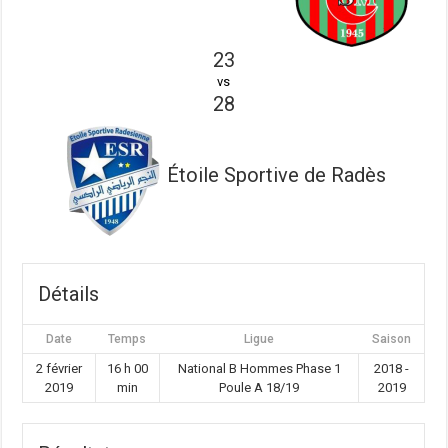
23
vs
28
Étoile Sportive de Radès
Détails
Date
Temps
Ligue
Saison
2 février
16 h 00
National B Hommes Phase 1
2018 -
2019
min
Poule A 18/19
2019