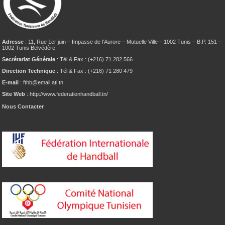
Adresse
: 11, Rue 1er juin – Impasse de l’Aurore – Mutuelle Ville – 1002 Tunis – B.P. 151 –
1002 Tunis Belvédère
Secrétariat Générale
: Tél & Fax : (+216) 71 282 566
Direction Technique
: Tél & Fax : (+216) 71 280 479
E-mail
: fthb@email.ati.tn
Site Web
: http://www.federationhandball.tn/
Nous Contacter