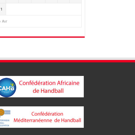
31
« Avr