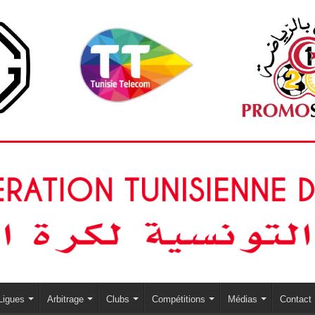
Ligues
Arbitrage
Clubs
Compétitions
Médias
Contact