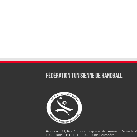
Fédération tunisienne de Handball
Adresse
: 11, Rue 1er juin – Impasse de l’Aurore – Mutuelle Vi
1002 Tunis – B.P. 151 – 1002 Tunis Belvédère