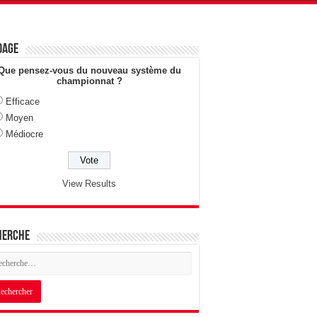
dage
Que pensez-vous du nouveau système du
championnat ?
Efficace
Moyen
Médiocre
View Results
herche