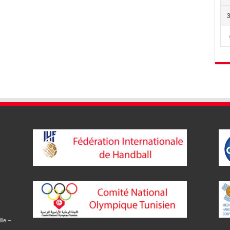
lle –