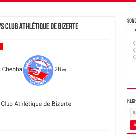
Son
s Club Athlétique de Bizerte
+
l Chebba
28
vs
Rec
Club Athlétique de Bizerte