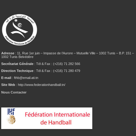
Adresse
: 11, Rue 1er juin – Impasse de l’Aurore – Mutuelle Ville – 1002 Tunis – B.P. 151 –
1002 Tunis Belvédère
Secrétariat Générale
: Tél & Fax : (+216) 71 282 566
Direction Technique
: Tél & Fax : (+216) 71 280 479
E-mail
: fthb@email.ati.tn
Site Web
: http://www.federationhandball.tn/
Nous Contacter