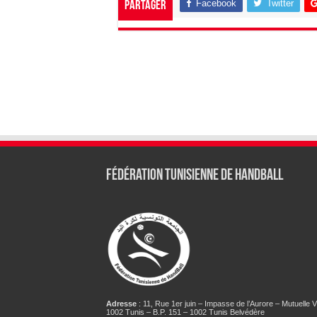
Facebook
Twitter
Partager
Fédération tunisienne de Handball
Adresse
: 11, Rue 1er juin – Impasse de l’Aurore – Mutuelle Vi
1002 Tunis – B.P. 151 – 1002 Tunis Belvédère