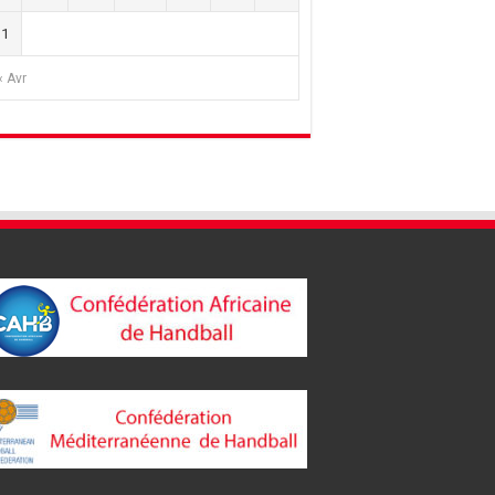
31
« Avr