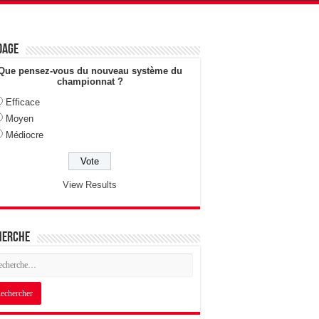
dage
Que pensez-vous du nouveau système du
championnat ?
Efficace
Moyen
Médiocre
View Results
herche