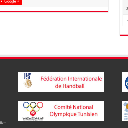
Google +
lle –