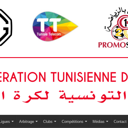
Ligues
Arbitrage
Clubs
Compétitions
Médias
Contact