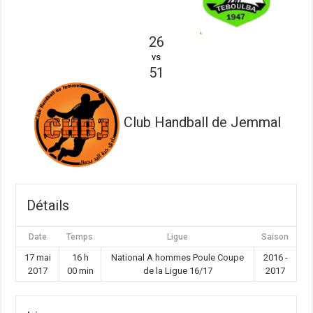
26
vs
51
Club Handball de Jemmal
Détails
Date
Temps
Ligue
Saison
17 mai
16 h
National A hommes Poule Coupe
2016 -
2017
00 min
de la Ligue 16/17
2017