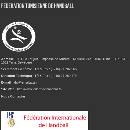
Fédération tunisienne de Handball
Adresse
: 11, Rue 1er juin – Impasse de l’Aurore – Mutuelle Ville – 1002 Tunis – B.P. 151 –
1002 Tunis Belvédère
Secrétariat Générale
: Tél & Fax : (+216) 71 282 566
Direction Technique
: Tél & Fax : (+216) 71 280 479
E-mail
: fthb@email.ati.tn
Site Web
: http://www.federationhandball.tn/
Nous Contacter